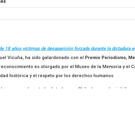
nos
e 18 años víctimas de desaparición forzada durante la dictadura e
nuel Vicuña, ha sido galardonado con el
Premio Periodismo, M
o reconocimiento es otorgado por el Museo de la Memoria y el C
rdad histórica y el respeto por los derechos humanos.
e menores durante la dictadura en Chile, buscando visibilizar
rrativas transmedia innovadoras.
iodismo, Memoria y Derechos Humanos ha reconocido iniciativ
arios, medioambiente y zonas de sacrificio. Este galardón tien
de los derechos humanos y la preservación de la memoria hist