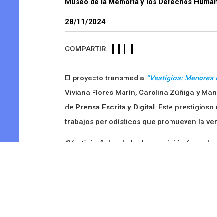
Museo de la Memoria y los Derechos Huma
28/11/2024
COMPARTIR
El proyecto transmedia
“Vestigios: Menores d
Viviana Flores Marín, Carolina Zúñiga y Ma
de
Prensa Escrita y Digital
. Este prestigios
trabajos periodísticos que promueven la ve
“Vestigios”
aborda la desaparición forzada d
combinación de investigación rigurosa y na
Desde su creación en 2015, el Premio Per
migración, género, infancia, pueblos origin
como una herramienta clave en la defensa 