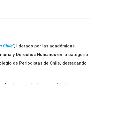
n Chile”
, liderado por las académicas
emoria y Derechos Humanos
en la categoría
olegio de Periodistas de Chile, destacando
 estas trágicas historias mediante una
as que abordan temas esenciales como
e como objetivo posicionar al periodismo
órica.