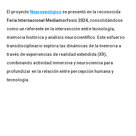
El proyecto
Neurovestigios
se presentó en la reconocida
Feria Internacional Mediamorfosis 2024
, consolidándose
como un referente en la intersección entre tecnología,
memoria histórica y análisis neurocientífico. Este esfuerzo
transdisciplinario explora las dinámicas de la memoria a
través de experiencias de realidad extendida (XR),
combinando actividad inmersiva y neurociencia para
profundizar en la relación entre percepción humana y
tecnología.
El lanzamiento oficial tuvo lugar el
25 de octubre de 2024
en
el
Museo Palacio Vergara
de Viña del Mar, en el marco de
este prestigioso evento internacional que reúne a
innovadores de diversas disciplinas. La presentación
reafirmó el impacto del proyecto como un aporte
significativo al análisis neurocientífico en entornos