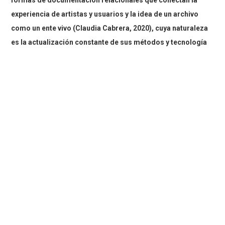
experiencia de artistas y usuarios y la idea de un archivo
como un ente vivo (Claudia Cabrera, 2020), cuya naturaleza
es la actualización constante de sus métodos y tecnología
necesaria para la preservación de la memoria.
A través del
análisis de la puesta en marcha del proyecto Cartografía Digital
de la Literatura Latinoamericana se ejemplifican estas preguntas
que formaron parte de su investigación.
PONENCIA 2
Escrituras digitales de lo común: prácticas subversivas en la
literatura digital latinoamericana.
Emilio Gordillo – Universidad Diego Portales
Las raíces del mundo digital reúnen en sí dos improntas