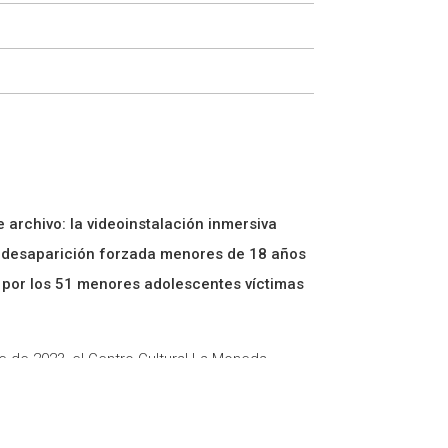
 archivo: la videoinstalación inmersiva
e desaparición forzada menores de 18 años
 por los 51 menores
adolescentes víctimas
re de 2023, el Centro Cultural La Moneda
con el estudio australiano
Distil Immersive
.
entes menores de 18 años víctimas de