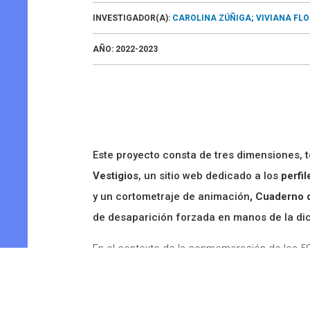
INVESTIGADOR(A):
CAROLINA ZÚÑIGA;
VIVIANA FL
AÑO:
2022-2023
Este proyecto consta de tres dimensiones, t
Vestigios
, un sitio web dedicado a los
perfil
y un cortometraje de animación
, Cuaderno 
de desaparición forzada en manos de la di
En el contexto de la conmemoración de los 50 a
exhibirá
Vestigios,
que es parte de un progra
La videoinstalación inmersiva
Vestigios
presen