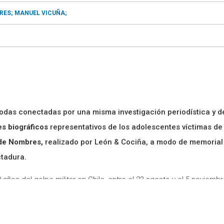
ORES;
MANUEL VICUÑA;
odas conectadas por una misma investigación periodística y de
es biográficos
representativos de los adolescentes víctimas d
de Nombres,
realizado por León & Cociña, a modo de memorial
ctadura
.
ños del golpe militar en Chile, entre el 23 agosto y el 5 noviemb
ma multimedia de la
Universidad Diego Portales
en coproducción 
ta historias de dolor y resiliencia de seis familiares de adolesc