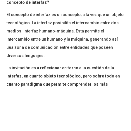
concepto de interfaz?
El concepto de interfaz es un concepto, a la vez que un objeto
tecnológico. La interfaz posibilita el intercambio entre dos
medios. Interfaz humano-máquina. Esta permite el
intercambio entre un humano y la máquina, generando así
una zona de comunicación entre entidades que poseen
diversos lenguajes.
La invitación es
a reflexionar en torno a la cuestión de la
interfaz, en cuanto objeto tecnológico, pero sobre todo en
cuanto paradigma que permite comprender los más
diversos fenómenos contemporáneos.
El seminario se realizará los días jueves 4 y viernes 5 de
noviembre desde las 11:00 hrs hasta las 13:00 hrs, vía zoom.
La directora del Laboratorio Digital UDP, Carolina Gainza,
participará del segundo día con la ponencia “Modos de