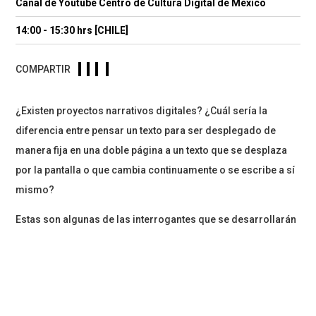
Canal de Youtube Centro de Cultura Digital de México
14:00 - 15:30 hrs [CHILE]
COMPARTIR
¿Existen proyectos narrativos digitales? ¿Cuál sería la
diferencia entre pensar un texto para ser desplegado de
manera fija en una doble página a un texto que se desplaza
por la pantalla o que cambia continuamente o se escribe a sí
mismo?
Estas son algunas de las interrogantes que se desarrollarán
en la charla
“Los lenguajes de la edición. Nacer y escribir para
ser digital”
, dentro del las jornadas “Hibridaciones y
Remediaciones” organizado por el Centro de
Cultura Digital
de México.