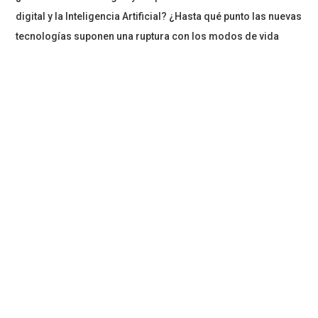
digital y la Inteligencia Artificial? ¿Hasta qué punto las nuevas
tecnologías suponen una ruptura con los modos de vida
conocidos (incluso en el pasado reciente)? ¿Cuáles son sus
límites y posibilidades emancipatorias frente a los
desarrollos técnicos de automatización y digitalización de
la vida social
, material y afectiva que pueblan nuestro medio
ambiente teórico y material?
Con la intención de profundizar en estas interrogantes, este
ciclo de conferencias se propone poner en diálogo una
nueva serie de reflexiones sobre el actual horizonte de un
futuro plenamente automatizado desde una perspectiva
crítica surgida de las humanidades, las ciencias sociales y
las artes.
En este encuentro Carolina Gainza dictará la charla:
“Literatura, algoritmos e inteligencia artificial: pensar la