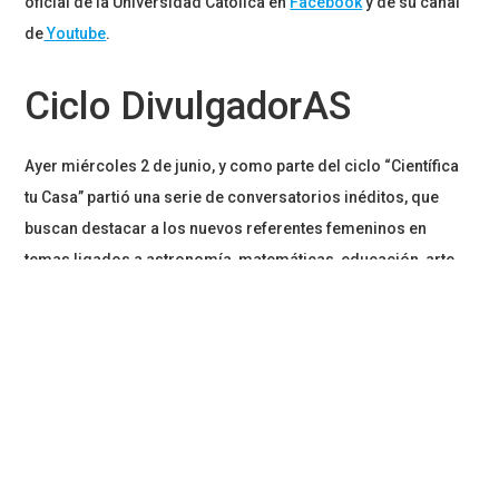
oficial de la Universidad Católica en
Facebook
y de su canal
de
Youtube
.
Ciclo DivulgadorAS
Ayer miércoles 2 de junio, y como parte del ciclo “Científica
tu Casa” partió una serie de conversatorios inéditos, que
buscan destacar a los nuevos referentes femeninos en
temas ligados a astronomía, matemáticas, educación, arte,
ilustración, entre otras.
El primero de estos encuentros es “DivulgadorAS
Universales donde el tema que se abordó fue la Astronomía,
y que contó con la participación de Jennifer Anguita, Daniela
Fernández, Teresa Paneqye y Javiera Rey hoy a las 18 hrs en
Facebook y Youtube de la Pontificia Universidad Católica.