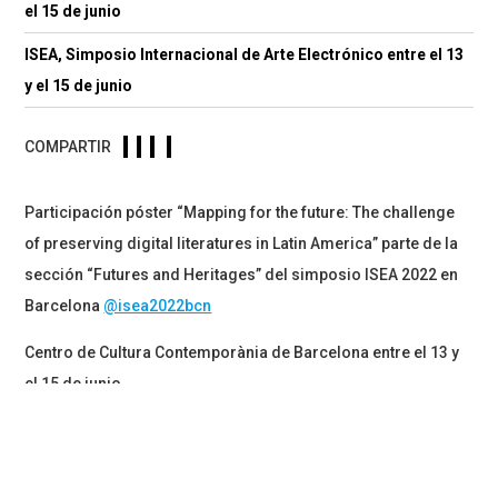
el 15 de junio
ISEA, Simposio Internacional de Arte Electrónico entre el 13
y el 15 de junio
COMPARTIR
Participación póster “Mapping for the future: The challenge
of preserving digital literatures in Latin America” parte de la
sección “Futures and Heritages” del simposio ISEA 2022 en
Barcelona
@isea2022bcn
Centro de Cultura Contemporània de Barcelona entre el 13 y
el 15 de junio.
ISEA, Simposio Internacional de Arte Electrónico, es uno de
los eventos anuales más importantes a nivel mundial con
más de 25 años de trayectoria en los cuales se ha dedicado