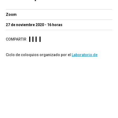
Zoom
27 de noviembre 2020 - 16 horas
COMPARTIR
Ciclo de coloquios organizado por el
Laboratorio de
Transformaciones Sociales UDP
, que en su tercer evento el
próximo viernes 27 de noviembre (16:00 hrs) tendrá a Oriana
Bernasconi de la Universidad Alberto Hurtado y Carolina
Gainza de la Universidad Diego Portales conversando en
torno al concepto de “Registrar”.
La inscripción se debe realizar aquí:
bit.ly/36T8a5I
Toda la información sobre el evento en el
enlace
.