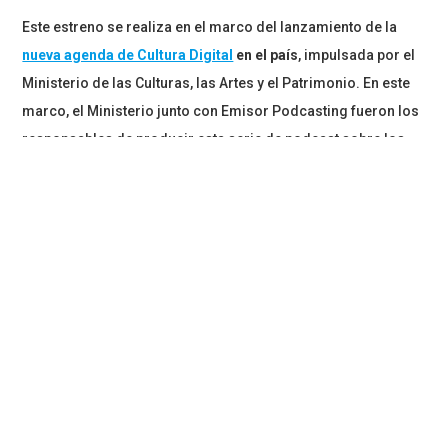
Este estreno se realiza en el marco del lanzamiento de la
nueva agenda de Cultura Digital
en el país
, impulsada por el
Ministerio de las Culturas, las Artes y el Patrimonio. En este
marco, el Ministerio junto con Emisor Podcasting fueron los
responsables de producir esta serie de podcast sobre los
nuevos mapas y desafíos del escenario digital en Chile.
Nuestra Directora del
Laboratorio Digital UDP
,
Carolina
Gainza
, participó de este primer episodio denominado
“Nuevos medios, Nuevos Escenarios”, en el que recalcó que
en el campo de la cultura digital “se han modificado las tres
dimensiones del estudio de la cultura, es decir tanto la
producción de la cultura, la circulación y su recepción”
Mencionó que uno de los cambios más importantes se
observa en la circulación: “Hoy día tenemos acceso a
muchas producciones culturales a través de internet, y eso