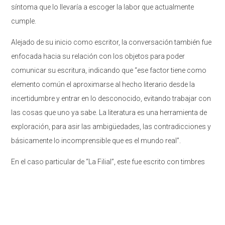
síntoma que lo llevaría a escoger la labor que actualmente
cumple.
Alejado de su inicio como escritor, la conversación también fue
enfocada hacia su relación con los objetos para poder
comunicar su escritura, indicando que “ese factor tiene como
elemento común el aproximarse al hecho literario desde la
incertidumbre y entrar en lo desconocido, evitando trabajar con
las cosas que uno ya sabe. La literatura es una herramienta de
exploración, para asir las ambigüedades, las contradicciones y
básicamente lo incomprensible que es el mundo real”.
En el caso particular de “La Filial”, este fue escrito con timbres
que condicionan el relato, y es que estos debían tener un
máximo 90 caracteres y sostener 6 líneas. Para el autor, los
objetos son la superficie de la imagen, por ejemplo, en “El Clan
Braniff” trabajó con diapositivas en 2 dimensiones.
“Estos