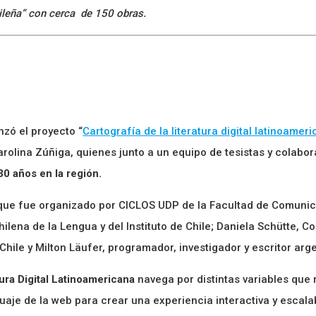
asileña” con cerca de 150 obras.
nzó el proyecto “
Cartografía de la literatura digital latinoamer
Carolina Zúñiga, quienes junto a un equipo de tesistas y colabo
 30 años en la región.
 que fue organizado por CICLOS UDP de la Facultad de Comunica
lena de la Lengua y del Instituto de Chile; Daniela Schütte, Co
ile y Milton Läufer, programador, investigador y escritor argent
tura Digital Latinoamericana
navega por distintas variables que 
aje de la web para crear una experiencia interactiva y escalab