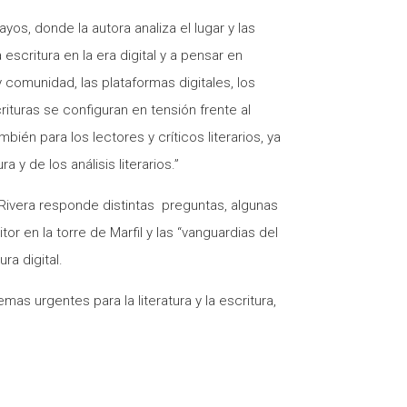
os, donde la autora analiza el lugar y las
 escritura en la era digital y a pensar en
y comunidad, las plataformas digitales, los
ituras se configuran en tensión frente al
ién para los lectores y críticos literarios, ya
y de los análisis literarios.”
 Rivera responde distintas preguntas, algunas
r en la torre de Marfil y las “vanguardias del
ra digital.
s urgentes para la literatura y la escritura,
bro tradicional que conocemos, como de aquel
la escritura en tiempos de emergencia,
 vuelven una y otra vez a la pregunta por