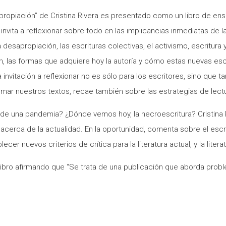
ropiación” de Cristina Rivera es presentado como un libro de ensay
invita a reflexionar sobre todo en las implicancias inmediatas de la
desapropiación, las escrituras colectivas, el activismo, escritura 
n, las formas que adquiere hoy la autoría y cómo estas nuevas escr
vitación a reflexionar no es sólo para los escritores, sino que tamb
ar nuestros textos, recae también sobre las estrategias de lectura 
o de una pandemia? ¿Dónde vemos hoy, la necroescritura? Cristina
cerca de la actualidad. En la oportunidad, comenta sobre el escrito
er nuevos criterios de crítica para la literatura actual, y la literatu
bro afirmando que “Se trata de una publicación que aborda problema
s, culturas, lenguajes, autores, lectores, públicos, tanto del li
el que aún conocemos tan poco” y agrega que “es un libro sobre 
rge: donde las escrituras comunales, extendidas, y digitales, nos