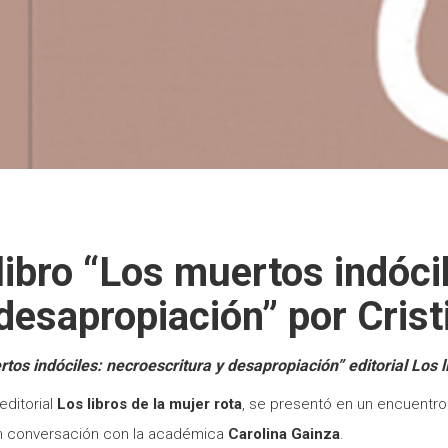
libro “Los muertos indóci
desapropiación” por Crist
os indóciles: necroescritura y desapropiación” editorial Los li
editorial
Los libros de la mujer rota
, se presentó en un encuentro v
n conversación con la académica
Carolina Gainza
.