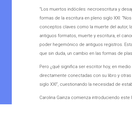
“Los muertos indóciles: necroescritura y desap
formas de la escritura en pleno siglo XXI: “Nos 
conceptos claves como la muerte del autor, la 
antiguos formatos, muerte y escritura, el cano
poder hegemónico de antiguos registros. Esta in
que sin duda, un cambio en las formas de plasm
Pero ¿qué significa ser escritor hoy, en medi
directamente conectadas con su libro y otras a
siglo XXI”, cuestionando la necesidad de establec
Carolina Gainza comienza introduciendo este li
donde se percibe un diálogo con distintas voce
mundo digital al que ya pertenecemos, pero d
entendido desde lo urgente y desde lo que eme