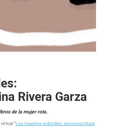
les:
ina Rivera Garza
bros de la mujer rota.
irtual “
Los muertos indóciles: necroescritura