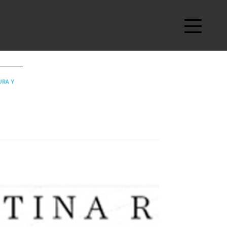
URA Y