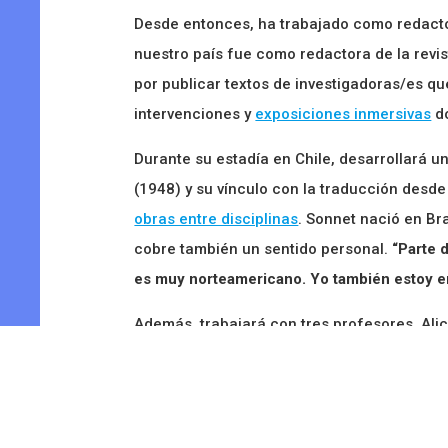
Desde entonces, ha trabajado como redactora
nuestro país fue como redactora de la revi
por publicar textos de investigadoras/es q
intervenciones y
exposiciones inmersivas
do
Durante su estadía en Chile, desarrollará un
(1948) y su vínculo con la traducción desd
obras entre disciplinas
. Sonnet nació en Br
cobre también un sentido personal.
“Parte 
es muy norteamericano.
Yo también estoy en
Además, trabajará con tres profesores. Alici
relaciones internacionales de dicha univers
Playa; y Carolina Zúñiga, directora del Labo
Social (CICLOS)
de la Universidad Diego Port