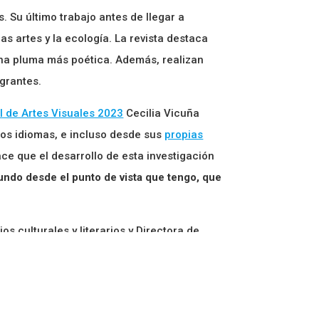
 Su último trabajo antes de llegar a
las artes y la ecología. La revista destaca
una pluma más poética. Además, realizan
egrantes.
 de Artes Visuales 2023
Cecilia Vicuña
ros idiomas, e incluso desde sus
propias
ace que el desarrollo de esta investigación
mundo desde el punto de vista que tengo, que
s culturales y literarios y Directora de
de Artes Visuales de la Universidad de
omunicación, Literatura y Observación
rácter interdisciplinar.