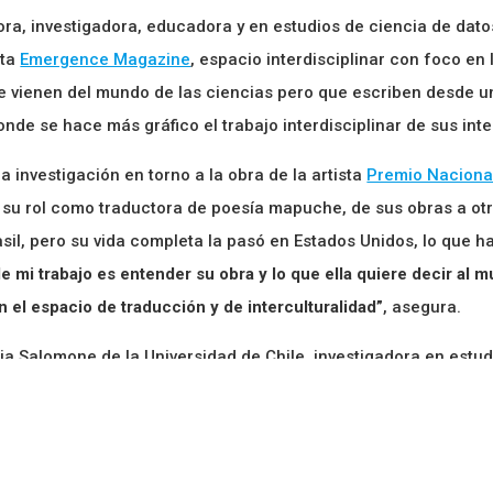
, investigadora, educadora y en estudios de ciencia de datos.
sta
Emergence Magazine
, espacio interdisciplinar con foco en 
ue vienen del mundo de las ciencias pero que escriben desde 
nde se hace más gráfico el trabajo interdisciplinar de sus int
a investigación en torno a la obra de la artista
Premio Nacional
e su rol como traductora de poesía mapuche, de sus obras a ot
asil, pero su vida completa la pasó en Estados Unidos, lo que h
de mi trabajo es entender su obra y lo que ella quiere decir al 
 el espacio de traducción y de interculturalidad”
, asegura.
a Salomone de la Universidad de Chile, investigadora en estudio
idad; José de Nordenflycht, profesor titular del Departamento 
ratorio Digital e investigadora del
Centro de Investigación en C
ales, lo que también le da a su proyecto de investigación un ca